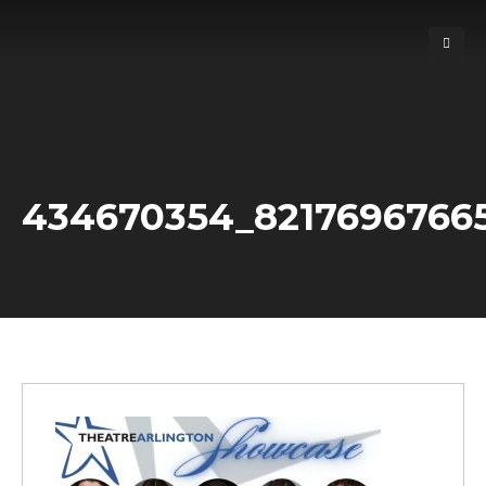
434670354_8217696766